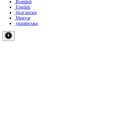
Română
English
български
Magyar
українська